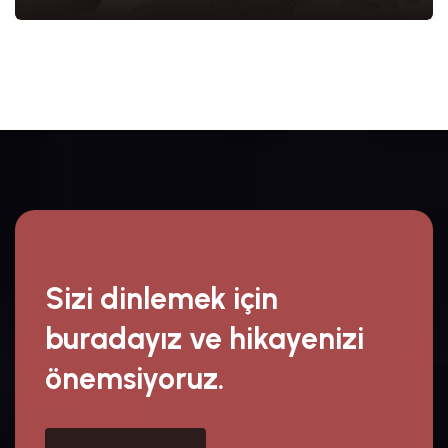
Sizi dinlemek için
buradayız ve hikayenizi
önemsiyoruz.