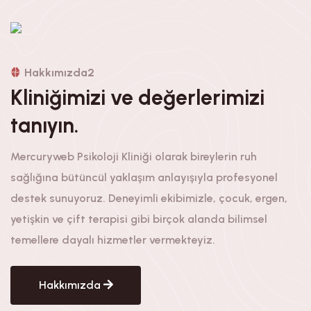
Hakkımızda2
Kliniğimizi ve değerlerimizi
tanıyın.
Mercuryweb Psikoloji Kliniği olarak bireylerin ruh
sağlığına bütüncül yaklaşım anlayışıyla profesyonel
destek sunuyoruz. Deneyimli ekibimizle, çocuk, ergen,
yetişkin ve çift terapisi gibi birçok alanda bilimsel
temellere dayalı hizmetler vermekteyiz.
Hakkımızda