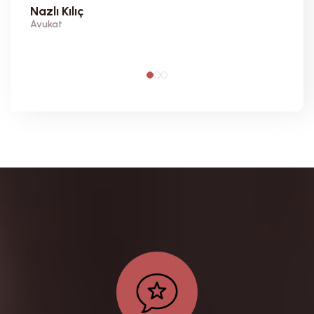
Nazlı Kılıç
Avukat
Zeyn
Öğret