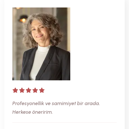
Profesyonellik ve samimiyet bir arada.
Çok g
Herkese öneririm.
Psiko
aldım