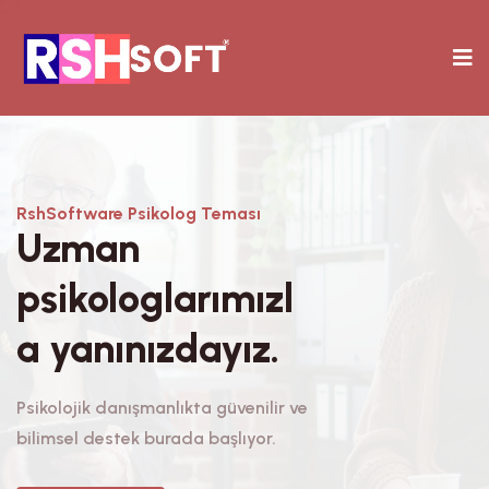
RshSoftware Psikolog Teması
Uzman
psikologlarımızl
a yanınızdayız.
Psikolojik danışmanlıkta güvenilir ve
bilimsel destek burada başlıyor.